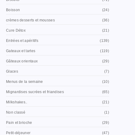
Boisson
(24)
crèmes desserts et mousses
(36)
Cure Détox
(21)
Entrées et apéritifs
(139)
Gateaux et tartes
(119)
Gâteaux orientaux
(29)
Glaces
(7)
Menus de la semaine
(10)
Mignardises sucrées et friandises
(65)
Milkshakes..
(21)
Non classé
(1)
Pain et brioche
(29)
Petit-déjeuner
(47)