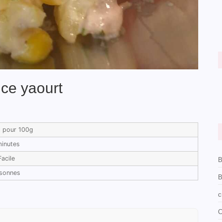
ce yaourt
l pour 100g
minutes
Facile
B
rsonnes
B
c
C