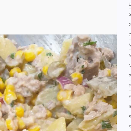
E
G
G
G
M
M
N
P
P
P
S
S
S