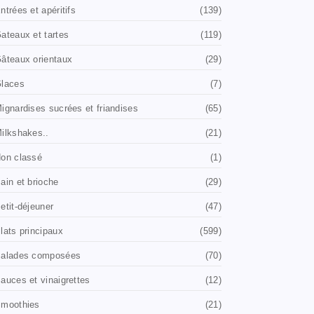
ntrées et apéritifs
(139)
ateaux et tartes
(119)
âteaux orientaux
(29)
laces
(7)
ignardises sucrées et friandises
(65)
ilkshakes..
(21)
on classé
(1)
ain et brioche
(29)
etit-déjeuner
(47)
lats principaux
(599)
alades composées
(70)
auces et vinaigrettes
(12)
moothies
(21)