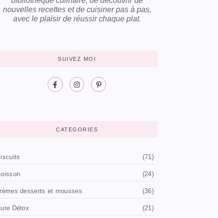
bibliothèque culinaire, de découvrir de
nouvelles recettes et de cuisiner pas à pas,
avec le plaisir de réussir chaque plat.
SUIVEZ MOI
CATEGORIES
iscuits
(71)
oisson
(24)
rèmes desserts et mousses
(36)
ure Détox
(21)