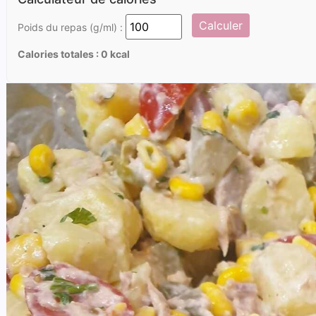
Calculer
Poids du repas (g/ml) :
Calories totales :
0
kcal