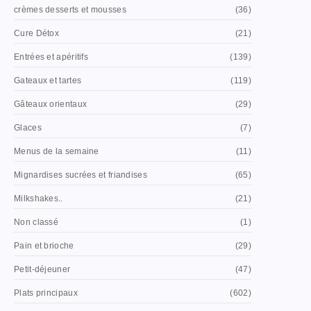
crèmes desserts et mousses
(36)
Cure Détox
(21)
Entrées et apéritifs
(139)
Gateaux et tartes
(119)
Gâteaux orientaux
(29)
Glaces
(7)
Menus de la semaine
(11)
Mignardises sucrées et friandises
(65)
Milkshakes..
(21)
Non classé
(1)
Pain et brioche
(29)
Petit-déjeuner
(47)
Plats principaux
(602)