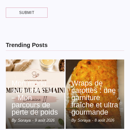
Trending Posts
Mon menu
Wraps de
semaine n°11
carottes : une
– Mon
garniture
parcours de
fraîche et ultra
perte de poids
gourmande
By
Soraya
By
Soraya
-
9 août 2026
-
8 août 2026