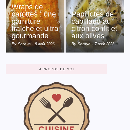
Wraps de
carottes : une
Papillotes de
garniture
cabillaud au
fraîche et ultra
citron confit et
gourmande
aux olives
By
Soraya
By
Soraya
-
8 août 2026
-
7 août 2026
A PROPOS DE MOI