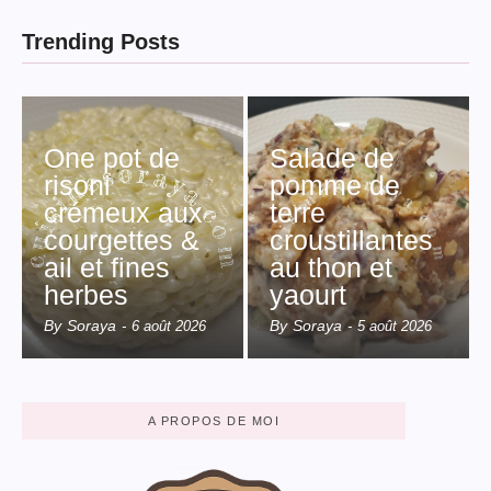
Trending Posts
One pot de
Salade de
risoni
pomme de
crémeux aux
terre
courgettes &
croustillantes
ail et fines
au thon et
herbes
yaourt
By
Soraya
By
Soraya
-
6 août 2026
-
5 août 2026
A PROPOS DE MOI