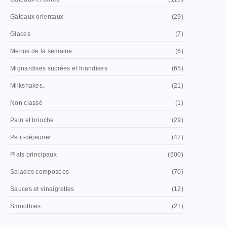
Gâteaux orientaux
(29)
Glaces
(7)
Menus de la semaine
(6)
Mignardises sucrées et friandises
(65)
Milkshakes..
(21)
Non classé
(1)
Pain et brioche
(29)
Petit-déjeuner
(47)
Plats principaux
(600)
Salades composées
(70)
Sauces et vinaigrettes
(12)
Smoothies
(21)