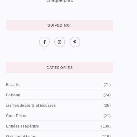
chaque plat.
SUIVEZ MOI
CATEGORIES
Biscuits
(71)
Boisson
(24)
crèmes desserts et mousses
(36)
Cure Détox
(21)
Entrées et apéritifs
(139)
Gateaux et tartes
(119)