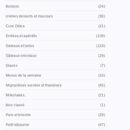
Boisson
(24)
crèmes desserts et mousses
(36)
Cure Détox
(21)
Entrées et apéritifs
(139)
Gateaux et tartes
(119)
Gâteaux orientaux
(29)
Glaces
(7)
Menus de la semaine
(10)
Mignardises sucrées et friandises
(65)
Milkshakes..
(21)
Non classé
(1)
Pain et brioche
(29)
Petit-déjeuner
(47)