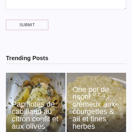
Trending Posts
One pot de
risoni
Papillotes de
crémeux aux
cabillaud au
courgettes &
citron confit et
ail et fines
aux olives
herbes