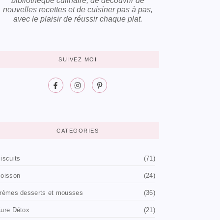
bibliothèque culinaire, de découvrir de
nouvelles recettes et de cuisiner pas à pas,
avec le plaisir de réussir chaque plat.
SUIVEZ MOI
CATEGORIES
iscuits
(71)
oisson
(24)
rèmes desserts et mousses
(36)
ure Détox
(21)