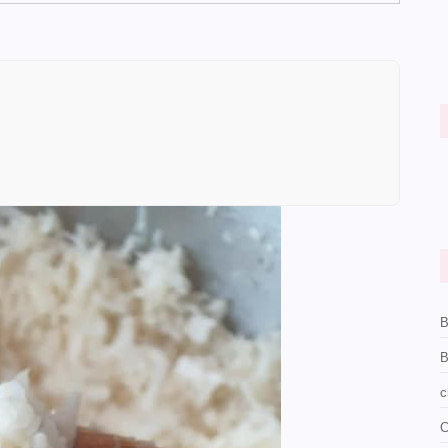
B
B
c
C