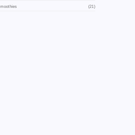
moothies
(21)