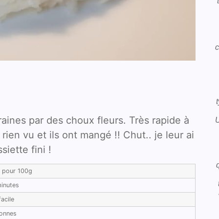
c
aines par des choux fleurs. Très rapide à
U
rien vu et ils ont mangé !! Chut.. je leur ai
siette fini !
l pour 100g
inutes
facile
sonnes