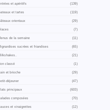
ntrées et apéritifs
(139)
ateaux et tartes
(119)
âteaux orientaux
(29)
laces
(7)
enus de la semaine
(11)
ignardises sucrées et friandises
(65)
ilkshakes..
(21)
on classé
(1)
ain et brioche
(29)
etit-déjeuner
(47)
lats principaux
(603)
alades composées
(70)
auces et vinaigrettes
(12)