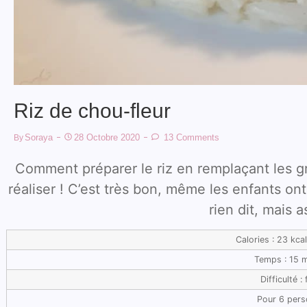
Riz de chou-fleur
Soraya
28 Octobre 2020
13 Comments
By
Comment préparer le riz en remplaçant les gr
réaliser ! C’est très bon, même les enfants ont 
rien dit, mais as
Calories : 23 kca
Temps : 15 m
Difficulté : 
Pour 6 per