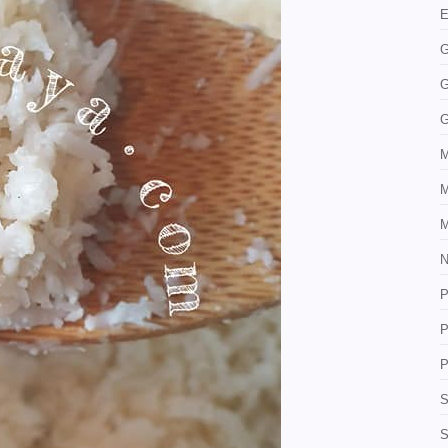
E
G
G
G
M
M
M
N
P
P
P
S
S