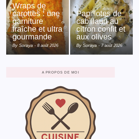
Wraps de
carottes : une
Papillotes de
garniture
cabillaud au
fraîche et ultra
citron confit et
gourmande
aux olives
By
Soraya
By
Soraya
-
8 août 2026
-
7 août 2026
A PROPOS DE MOI