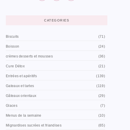
CATEGORIES
Biscuits
(71)
Boisson
(24)
crèmes desserts et mousses
(36)
Cure Détox
(21)
Entrées et apéritifs
(139)
Gateaux et tartes
(119)
Gâteaux orientaux
(29)
Glaces
(7)
Menus de la semaine
(10)
Mignardises sucrées et friandises
(65)