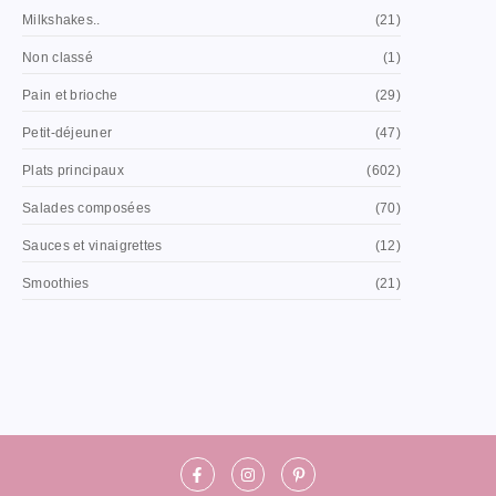
Milkshakes..
(21)
Non classé
(1)
Pain et brioche
(29)
Petit-déjeuner
(47)
Plats principaux
(602)
Salades composées
(70)
Sauces et vinaigrettes
(12)
Smoothies
(21)