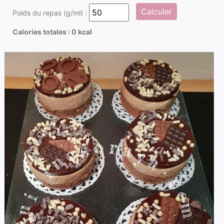
Calculer
Poids du repas (g/ml) :
Calories totales :
0
kcal