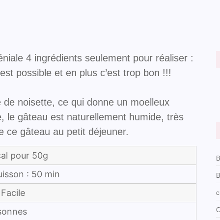
éniale
4 ingrédients seulement pour réaliser
:
’est possible et en plus c’est trop bon !!!
e de noisette
, ce qui donne un moelleux
, le gâteau est naturellement humide
, très
e ce gâteau au petit déjeuner.
cal pour 50g
B
uisson : 50 min
B
 Facile
c
C
sonnes