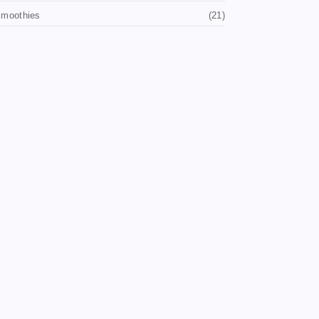
moothies
(21)