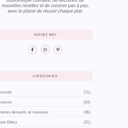
bibliothèque culinaire, de découvrir de
nouvelles recettes et de cuisiner pas à pas,
avec le plaisir de réussir chaque plat.
SUIVEZ MOI
CATEGORIES
iscuits
(71)
oisson
(24)
rèmes desserts et mousses
(36)
ure Détox
(21)