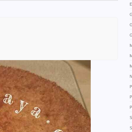
E
G
G
G
M
M
M
N
P
P
P
S
S