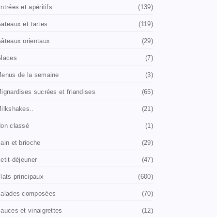
ntrées et apéritifs
(139)
ateaux et tartes
(119)
âteaux orientaux
(29)
laces
(7)
enus de la semaine
(3)
ignardises sucrées et friandises
(65)
ilkshakes..
(21)
on classé
(1)
ain et brioche
(29)
etit-déjeuner
(47)
lats principaux
(600)
alades composées
(70)
auces et vinaigrettes
(12)