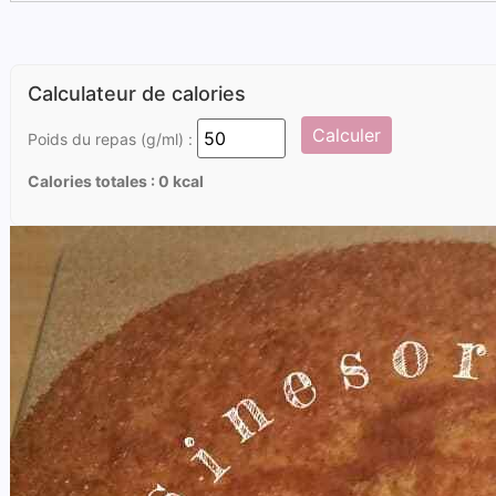
Calculateur de calories
Calculer
Poids du repas (g/ml) :
Calories totales :
0
kcal